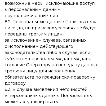
возможные меры, исключающие доступ
к персональным данным
неуполномоченных лиц.
8.2. Персональные данные Пользователя
никогда, ни при каких условиях не будут
+7 (963) 510-00-14
переданы третьим лицам,
Отдел продаж
за исключением случаев, связанных
с исполнением действующего
+7 (996) 962-99-80
законодательства либо в случае, если
Генеральный директор
субъектом персональных данных дано
согласие Оператору на передачу данных
sladorif@inbox.ru
третьему лицу для исполнения
обязательств по гражданско-правовому
договору.
Республика Алтай, г. Горно-
Алтайск, ул. Строителей, 5/7
8.3. В случае выявления неточностей
Производство / Магазин
в персональных данных, Пользователь
может актуализировать
г. Горно-Алтайск пр-к.